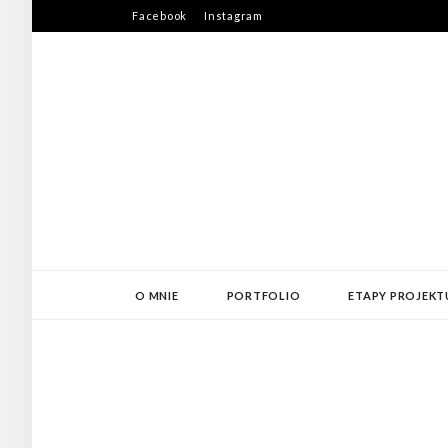
Skip
Facebook
Instagram
to
content
O MNIE
PORTFOLIO
ETAPY PROJEKT